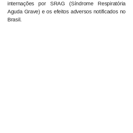
vacinação) até 22 de novembro de 2021. As
informações levam em conta as mortes e
internações por SRAG (Síndrome Respiratória
Aguda Grave) e os efeitos adversos notificados no
Brasil.