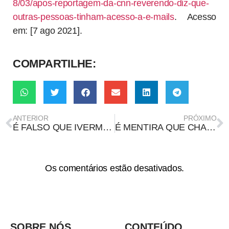
8/03/apos-reportagem-da-cnn-reverendo-diz-que-
outras-pessoas-tinham-acesso-a-e-mails
. Acesso
em: [7 ago 2021].
COMPARTILHE:
ANTERIOR
PRÓXIMO
É FALSO QUE IVERMECTINA PODERIA TER EVITADO 250 MIL MORTES POR COVID-19
É MENTIRA QUE CHACOALHAR O CELULAR COM O FACEBOOK ABERTO ATIVA DENÚNCIA DE ABUSO CONTRA A MULHER
Os comentários estão desativados.
SOBRE NÓS
CONTEÚDO