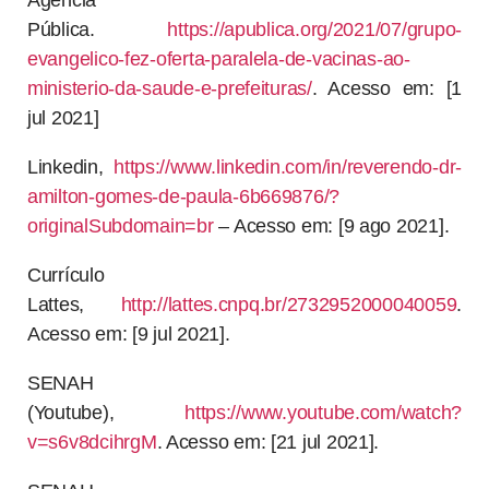
Agência
Pública.
https://apublica.org/2021/07/grupo-
evangelico-fez-oferta-paralela-de-vacinas-ao-
ministerio-da-saude-e-prefeituras/
. Acesso em: [1
jul 2021]
Linkedin,
https://www.linkedin.com/in/reverendo-dr-
amilton-gomes-de-paula-6b669876/?
originalSubdomain=br
– Acesso em: [9 ago 2021].
Currículo
Lattes,
http://lattes.cnpq.br/2732952000040059
.
Acesso em: [9 jul 2021].
SENAH
(Youtube),
https://www.youtube.com/watch?
v=s6v8dcihrgM
. Acesso em: [21 jul 2021].