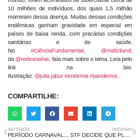
10 milhões de indivíduos, dos quais 1,5 milhão
morreram dessa doença. Muitas dessas condições
endêmicas ganham gravidade em especial em
países de baixa renda, com precárias condições
sanitárias e de saúde.
No
#CiênciaFundamental
,
@mellziland
,
da
@redeanalise
, fala mais sobre o tema. Leia pelo
link na bio.
Ilustração:
@julia.jabur
#endemia
#pandemia
COMPARTILHE:
ANTERIOR
PRÓXIMO
PERÍODO CARNAVALESCO REVIVE O DEBATE PÚBLICO AO REDOR DE POLÍTICAS DE PREVENÇÃO E REDUÇÃO DE DANOS
STF DECIDE QUE PLANOS DE SAÚDE NÃO SÃO OBRIGADOS A CUSTEAR FERTILIZAÇÃO IN VITRO