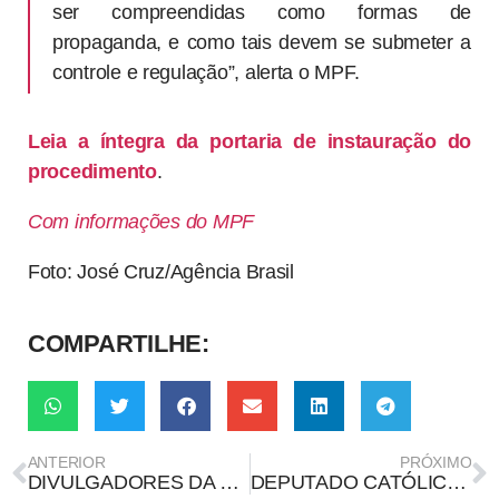
ser compreendidas como formas de
propaganda, e como tais devem se submeter a
controle e regulação”, alerta o MPF.
Leia a íntegra da portaria de instauração do
procedimento
.
Com informações do MPF
Foto: José Cruz/Agência Brasil
COMPARTILHE:
ANTERIOR
PRÓXIMO
DIVULGADORES DA CIÊNCIA TÊM PAPEL DECISIVO NO COMBATE À DESINFORMAÇÃO SOBRE VACINAS CONTRA A COVID-19 NO YOUTUBE
DEPUTADO CATÓLICO COMPARTILHA TUÍTE SOBRE COMPLICAÇÕES RELACIONADAS À VACINA