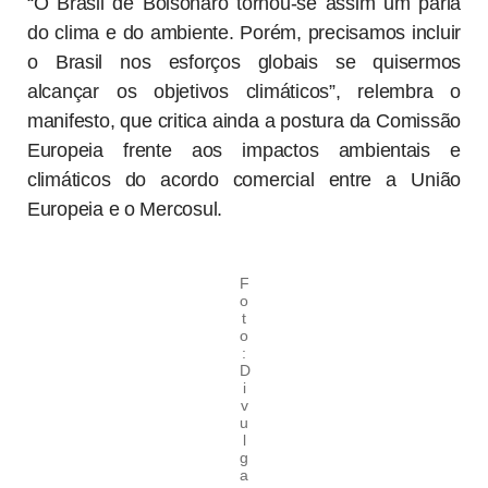
“O Brasil de Bolsonaro tornou-se assim um pária
do clima e do ambiente. Porém, precisamos incluir
o Brasil nos esforços globais se quisermos
alcançar os objetivos climáticos”, relembra o
manifesto, que critica ainda a postura da Comissão
Europeia frente aos impactos ambientais e
climáticos do acordo comercial entre a União
Europeia e o Mercosul.
F
o
t
o
:
D
i
v
u
l
g
a