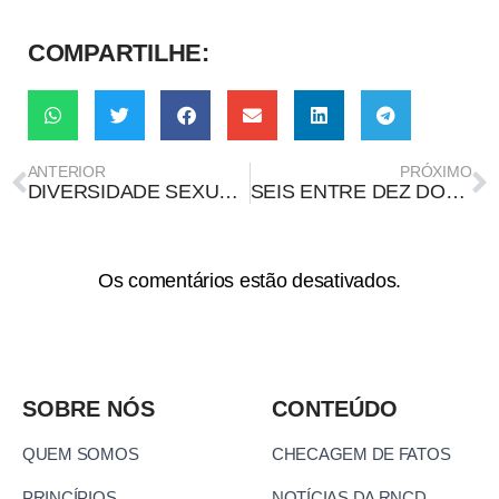
COMPARTILHE:
ANTERIOR
PRÓXIMO
DIVERSIDADE SEXUAL E DE GÊNERO, PESQUISA E CIDADANIA: A ATUALIDADE DO MANIFESTO QUEER CABOCLO
SEIS ENTRE DEZ DOENÇAS INFECCIOSAS TÊM ORIGEM EM ANIMAIS, MAS AÇÃO HUMANA FACILITA SUA PROLIFERAÇÃO
Os comentários estão desativados.
SOBRE NÓS
CONTEÚDO
QUEM SOMOS
CHECAGEM DE FATOS
PRINCÍPIOS
NOTÍCIAS DA RNCD