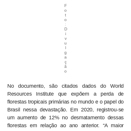
F
o
t
o
:
D
i
v
u
l
g
a
ç
ã
o
No documento, são citados dados do World
Resources Institute que expõem a perda de
florestas tropicais primárias no mundo e o papel do
Brasil nessa devastação. Em 2020, registrou-se
um aumento de 12% no desmatamento dessas
florestas em relação ao ano anterior. “A maior