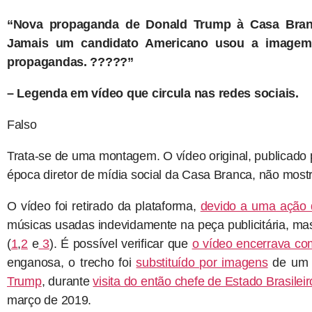
“Nova propaganda de Donald Trump à Casa Branca
Jamais um candidato Americano usou a imagem 
propagandas. ?????”
– Legenda em vídeo que circula nas redes sociais.
Falso
Trata-se de uma montagem. O vídeo original, publicad
época diretor de mídia social da Casa Branca, não mostr
O vídeo foi retirado da plataforma,
devido a uma ação 
músicas usadas indevidamente na peça publicitária, ma
(
1
,
2
e
3
). É possível verificar que
o vídeo encerrava co
enganosa, o trecho foi
substituído por imagens
de u
Trump
, durante
visita do então chefe de Estado Brasile
março de 2019.