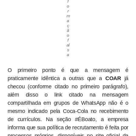
f
o
r
m
a
ç
ã
o
f
al
s
a
O primeiro ponto é que a mensagem é
praticamente idêntica a outras que a
COAR
já
checou (conforme citado no primeiro parágrafo),
além disso o link citado na mensagem
compartilhada em grupos de WhatsApp não é o
mesmo indicado pela Coca-Cola no recebimento
de currículos. Na seção #ÉBoato, a empresa
informa que sua política de recrutamento é feita por
processos próprios, disponíveis no site oficial da