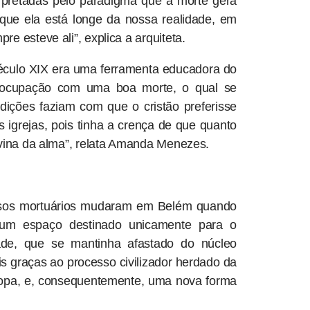
rpretadas pelo paradigma que a morte gera
 que ela está longe da nossa realidade, em
e esteve ali”, explica a arquiteta.
éculo XIX era uma ferramenta educadora do
preocupação com uma boa morte, o qual se
ições faziam com que o cristão preferisse
igrejas, pois tinha a crença de que quanto
ivina da alma”, relata Amanda Menezes.
giosos mortuários mudaram em Belém quando
e um espaço destinado unicamente para o
ade, que se mantinha afastado do núcleo
s graças ao processo civilizador herdado da
uropa, e, consequentemente, uma nova forma