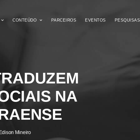
CONTEÚDO
PARCEIROS
EVENTOS
PESQUISA
TRADUZEM
CIAIS NA
ARAENSE
Edison Mineiro