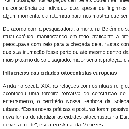
“As mudanças nos espaços cemiteriais podem ser inte
na consciência do indivíduo: que, apesar de fingirmos
algum momento, ela retornará para nos mostrar que sempr
De acordo com a pesquisadora, a morte na Belém do s
ritual católico, manifestando em todo praticante a 
preocupava com zelo para a chegada dela. “Estas cond
que sua inumação fosse perto ou até mesmo dentro das 
mais próximo do solo sagrado, maior seria a proteção d
Influências das cidades oitocentistas europeias
Ainda no século XIX, as relações com os rituais reli
aconteceu uma terceira tentativa de construção d
enterramento, o cemitério Nossa Senhora da Soled
urbano. “Essas novas práticas e posturas foram possívei
nova forma de idealizar as cidades oitocentistas na E
de ver a morte”, esclarece Amanda Menezes.