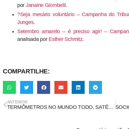
por
Janaine Giombelli
.
?
Seja mesário voluntário – Campanha do Tribuna
Junges
.
Setembro amarelo – é preciso agir! – Campanh
analisada por
Esther Schmitz
.
COMPARTILHE:
ANTERIOR
TERMÔMETROS NO MUNDO TODO, SATÉLITES E BALÕES APONTAM TENDÊNCIA DE AQUECIMENTO DA TERRA