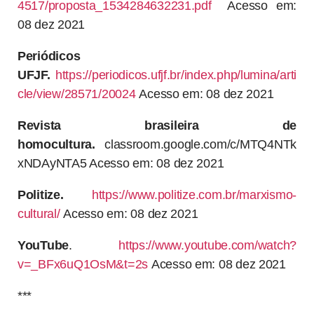
4517/proposta_1534284632231.pdf
Acesso em:
08 dez 2021
Periódicos
UFJF.
https://periodicos.ufjf.br/index.php/lumina/arti
cle/view/28571/20024
Acesso em: 08 dez 2021
Revista brasileira de
homocultura.
classroom.google.com/c/MTQ4NTk
xNDAyNTA5 Acesso em: 08 dez 2021
Politize.
https://www.politize.com.br/marxismo-
cultural/
Acesso em: 08 dez 2021
YouTube
.
https://www.youtube.com/watch?
v=_BFx6uQ1OsM&t=2s
Acesso em: 08 dez 2021
***