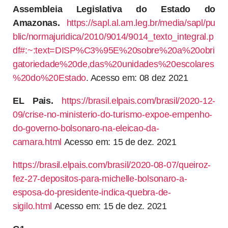
Assembleia Legislativa do Estado do
Amazonas.
https://sapl.al.am.leg.br/media/sapl/pu
blic/normajuridica/2010/9014/9014_texto_integral.p
df#:~:text=DISP%C3%95E%20sobre%20a%20obri
gatoriedade%20de,das%20unidades%20escolares
%20do%20Estado
. Acesso em: 08 dez 2021
EL Pais.
https://brasil.elpais.com/brasil/2020-12-
09/crise-no-ministerio-do-turismo-expoe-empenho-
do-governo-bolsonaro-na-eleicao-da-
camara.html
Acesso em: 15 de dez. 2021
https://brasil.elpais.com/brasil/2020-08-07/queiroz-
fez-27-depositos-para-michelle-bolsonaro-a-
esposa-do-presidente-indica-quebra-de-
sigilo.html
Acesso em: 15 de dez. 2021