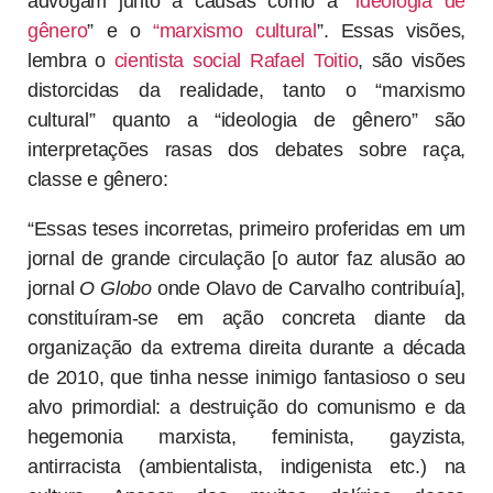
advogam junto a causas como a “
ideologia de
gênero
” e o
“marxismo cultural
”. Essas visões,
lembra o
cientista social Rafael Toitio
, são visões
distorcidas da realidade, tanto o “marxismo
cultural” quanto a “ideologia de gênero” são
interpretações rasas dos debates sobre raça,
classe e gênero:
“Essas teses incorretas, primeiro proferidas em um
jornal de grande circulação [o autor faz alusão ao
jornal
O Globo
onde Olavo de Carvalho contribuía],
constituíram-se em ação concreta diante da
organização da extrema direita durante a década
de 2010, que tinha nesse inimigo fantasioso o seu
alvo primordial: a destruição do comunismo e da
hegemonia marxista, feminista, gayzista,
antirracista (ambientalista, indigenista etc.) na