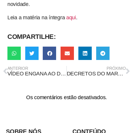
novidade.
Leia a matéria na íntegra
aqui
.
COMPARTILHE:
ANTERIOR
PRÓXIMO
VÍDEO ENGANA AO DIZER QUE TSE “FAZ O FAVOR DE SUMIR COM O VOTO” NAS ELEIÇÕES
DECRETOS DO MARCO CIVIL DA INTERNET SÃO AFIRMAÇÕES DA CONSTITUIÇÃO
Os comentários estão desativados.
SOBRE NÓS
CONTEÚDO