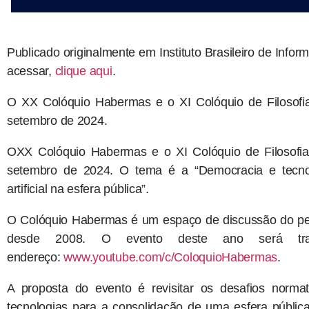
Publicado originalmente em Instituto Brasileiro de Info
acessar,
clique aqui
.
O XX Colóquio Habermas e o XI Colóquio de Filosof
setembro de 2024.
OXX Colóquio Habermas e o XI Colóquio de Filosofi
setembro de 2024. O tema é a “Democracia e tecnolog
artificial na esfera pública”.
O Colóquio Habermas é um espaço de discussão do p
desde 2008. O evento deste ano será tran
endereço:
www.youtube.com/c/ColoquioHabermas
.
A proposta do evento é revisitar os desafios normati
tecnologias para a consolidação de uma esfera públi