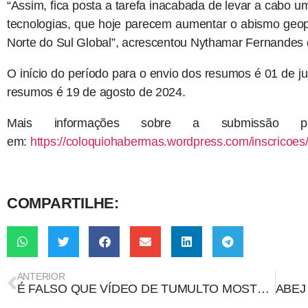
“Assim, fica posta a tarefa inacabada de levar a cabo um
tecnologias, que hoje parecem aumentar o abismo geop
Norte do Sul Global”, acrescentou Nythamar Fernandes d
O início do período para o envio dos resumos é 01 de j
resumos é 19 de agosto de 2024.
Mais informações sobre a submissão pa
em:
https://coloquiohabermas.wordpress.com/inscricoes
COMPARTILHE:
ANTERIOR
É FALSO QUE VÍDEO DE TUMULTO MOSTRE AGRESSÃO AO MINISTRO PAULO PIMENTA EM CANOAS (RS)