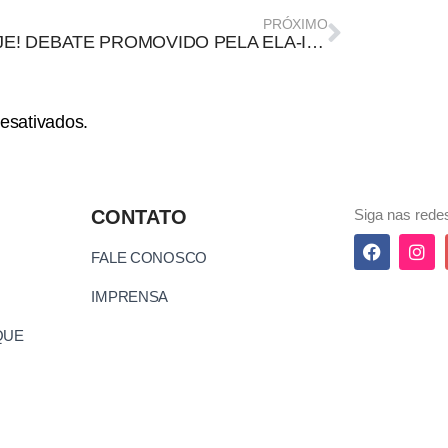
PRÓXIMO
É HOJE! DEBATE PROMOVIDO PELA ELA-IA DISCUTE ÉTICA, DESINFORMAÇÃO E RISCOS DA INTELIGÊNCIA ARTIFICIAL COM ANA REGINA RÊGO
esativados.
CONTATO
Siga nas redes
FALE CONOSCO
IMPRENSA
QUE