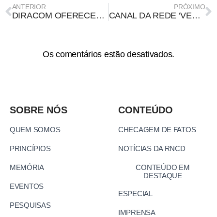
ANTERIOR
PRÓXIMO
DIRACOM OFERECERÁ CURSO SOBRE COMUNICAÇÃO, TECNOLOGIA E SOBERANIA NOS DIAS 5 E 6 DE DEZEMBRO EM SÃO PAULO; SAIBA COMO PARTICIPAR
CANAL DA REDE ‘VERIFICA RS’ NO WHATSAPP COMPARTILHA CONTEÚDO SOBRE A COP30
Os comentários estão desativados.
SOBRE NÓS
CONTEÚDO
QUEM SOMOS
CHECAGEM DE FATOS
PRINCÍPIOS
NOTÍCIAS DA RNCD
MEMÓRIA
CONTEÚDO EM
DESTAQUE
EVENTOS
ESPECIAL
PESQUISAS
IMPRENSA