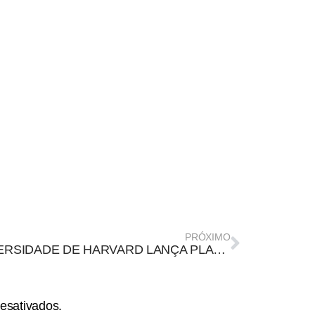
PRÓXIMO
UNIVERSIDADE DE HARVARD LANÇA PLATAFORMA DIGITAL SOBRE DESINFORMAÇÃO E MANIPULAÇÃO MIDIÁTICA
esativados.