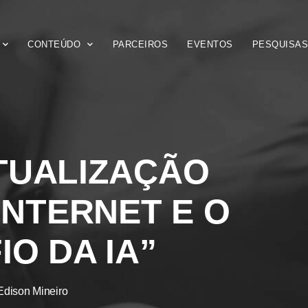
CONTEÚDO
PARCEIROS
EVENTOS
PESQUISA
TUALIZAÇÃO
INTERNET E O
O DA IA”
Edison Mineiro