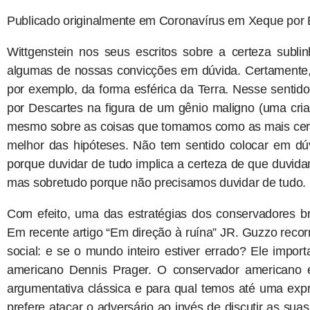
Publicado originalmente em Coronavírus em Xeque por 
Wittgenstein nos seus escritos sobre a certeza subli
algumas de nossas convicções em dúvida. Certamente,
por exemplo, da forma esférica da Terra. Nesse sentid
por Descartes na figura de um gênio maligno (uma cri
mesmo sobre as coisas que tomamos como as mais certas
melhor das hipóteses. Não tem sentido colocar em dú
porque duvidar de tudo implica a certeza de que duvidam
mas sobretudo porque não precisamos duvidar de tudo.
Com efeito, uma das estratégias dos conservadores bra
Em recente artigo “Em direção à ruína” JR. Guzzo recor
social: e se o mundo inteiro estiver errado? Ele impor
americano Dennis Prager. O conservador americano é 
argumentativa clássica e para qual temos até uma ex
prefere atacar o adversário ao invés de discutir as suas