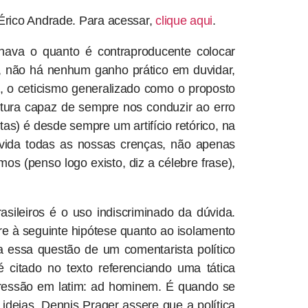
Érico Andrade. Para acessar,
clique aqui
.
nhava o quanto é contraproducente colocar
 não há nenhum ganho prático em duvidar,
o, o ceticismo generalizado como o proposto
atura capaz de sempre nos conduzir ao erro
) é desde sempre um artifício retórico, na
vida todas as nossas crenças, não apenas
os (penso logo existo, diz a célebre frase),
sileiros é o uso indiscriminado da dúvida.
re à seguinte hipótese quanto ao isolamento
ta essa questão de um comentarista político
citado no texto referenciando uma tática
pressão em latim: ad hominem. É quando se
 ideias. Dennis Prager assere que a política