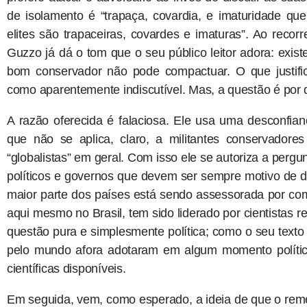
de isolamento é “trapaça, covardia, e imaturidade qu
elites são trapaceiras, covardes e imaturas”. Ao recorr
Guzzo já dá o tom que o seu público leitor adora: exi
bom conservador não pode compactuar. O que justifi
como aparentemente indiscutível. Mas, a questão é por
A razão oferecida é falaciosa. Ele usa uma desconfian
que não se aplica, claro, a militantes conservador
“globalistas” em geral. Com isso ele se autoriza a perg
políticos e governos que devem ser sempre motivo de
maior parte dos países está sendo assessorada por comi
aqui mesmo no Brasil, tem sido liderado por cientista
questão pura e simplesmente política; como o seu texto s
pelo mundo afora adotaram em algum momento política
científicas disponíveis.
Em seguida, vem, como esperado, a ideia de que o rem