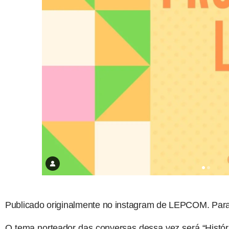
Publicado originalmente no instagram de LEPCOM. Para 
O tema norteador das conversas dessa vez será “Histór