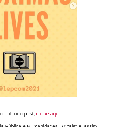
conferir o post,
clique aqui
.
ia Pública e Humanidades Digitais” e, assim