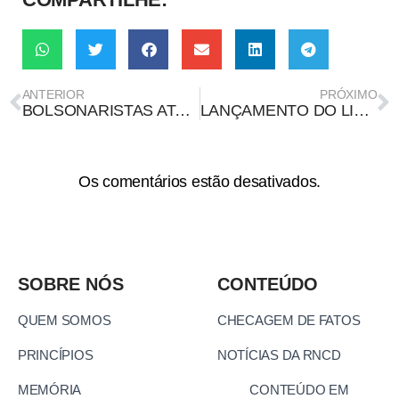
ANTERIOR
PRÓXIMO
BOLSONARISTAS ATACAM PROVAS, DEFENDEM ANISTIA E MINIMIZAM O 8/1 EM ATOS NO 7 DE SETEMBRO
LANÇAMENTO DO LIVRO ‘IA-CRACIA’ NO RJ REÚNE ESPECIALISTAS PARA DEBATER O PODER DAS BIG TECHS
Os comentários estão desativados.
SOBRE NÓS
CONTEÚDO
QUEM SOMOS
CHECAGEM DE FATOS
PRINCÍPIOS
NOTÍCIAS DA RNCD
MEMÓRIA
CONTEÚDO EM