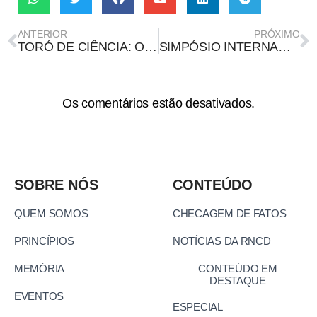
ANTERIOR
PRÓXIMO
TORÓ DE CIÊNCIA: ORGANIZAÇÕES DE PESQUISA LANÇAM PODCAST COM FOCO EM DIVULGAÇÃO CIENTÍFICA
SIMPÓSIO INTERNACIONAL DE JORNALISMO E EDUCAÇÃO MIDIÁTICA DISPONIBILIZA VÍDEOS DOS PAINÉIS DO EVENTO
Os comentários estão desativados.
SOBRE NÓS
CONTEÚDO
QUEM SOMOS
CHECAGEM DE FATOS
PRINCÍPIOS
NOTÍCIAS DA RNCD
MEMÓRIA
CONTEÚDO EM
DESTAQUE
EVENTOS
ESPECIAL