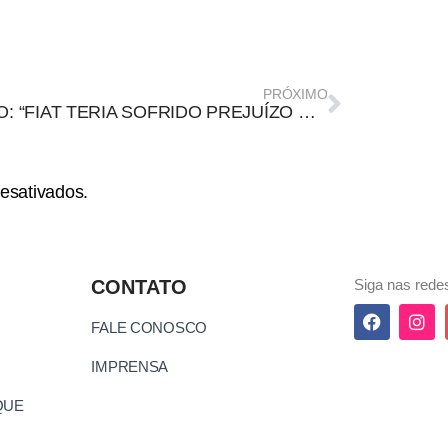
PRÓXIMO
FALSO: “FIAT TERIA SOFRIDO PREJUÍZO DE R$ 100 MILHÕES APÓS REPUDIAR DECLARAÇÃO HOMOFÓBICA DE MAURÍCIO SOUZA”
esativados.
CONTATO
Siga nas redes
FALE CONOSCO
IMPRENSA
QUE