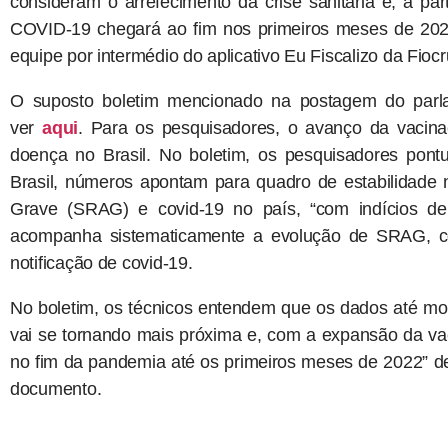
consideram o arrefecimento da crise sanitária e, a pa
COVID-19 chegará ao fim nos primeiros meses de 2022
equipe por intermédio do aplicativo Eu Fiscalizo da Fiocr
O suposto boletim mencionado na postagem do parl
ver
aqui
. Para os pesquisadores, o avanço da vacina
doença no Brasil. No boletim, os pesquisadores pont
Brasil, números apontam para quadro de estabilidade
Grave (SRAG) e covid-19 no país, “com indícios de
acompanha sistematicamente a evolução de SRAG, c
notificação de covid-19.
No boletim, os técnicos entendem que os dados até mom
vai se tornando mais próxima e, com a expansão da vac
no fim da pandemia até os primeiros meses de 2022” de
documento.