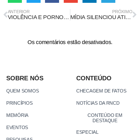
ANTERIOR
PRÓXIMO
VIOLÊNCIA E PORNOGRAFIA SÃO 80% DO QUE CIRCULA EM GRUPOS PÚBLICOS NO WHATSAPP, REVELA ESTUDO
MÍDIA SILENCIOU ATINGIDOS NA COBERTURA SOBRE O MAIOR DESASTRE AMBIENTAL NO ATLÂNTICO SUL
Os comentários estão desativados.
SOBRE NÓS
CONTEÚDO
QUEM SOMOS
CHECAGEM DE FATOS
PRINCÍPIOS
NOTÍCIAS DA RNCD
MEMÓRIA
CONTEÚDO EM
DESTAQUE
EVENTOS
ESPECIAL
PESQUISAS