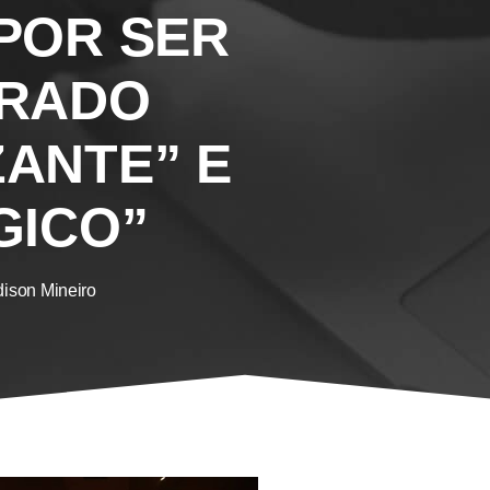
POR SER
ERADO
ANTE” E
GICO”
ison Mineiro