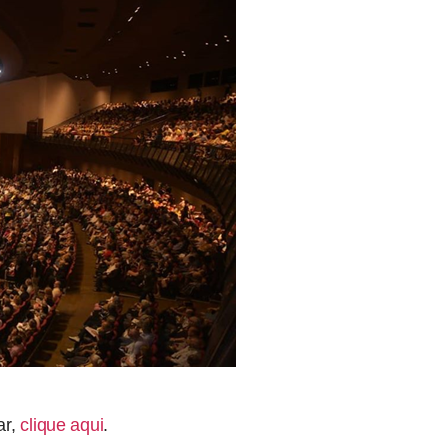
ar,
clique aqui
.