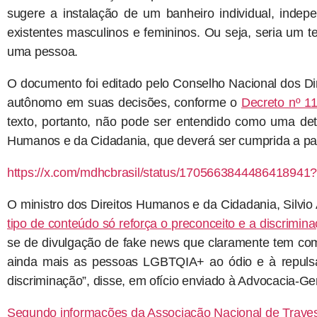
sugere a instalação de um banheiro individual, inde
existentes masculinos e femininos. Ou seja, seria um 
uma pessoa.
O documento foi editado pelo Conselho Nacional dos D
autônomo em suas decisões, conforme o
Decreto nº 11
texto, portanto, não pode ser entendido como uma dete
Humanos e da Cidadania, que deverá ser cumprida a par
https://x.com/mdhcbrasil/status/1705663844486418941
O ministro dos Direitos Humanos e da Cidadania, Silvi
tipo de conteúdo só reforça o preconceito e a discrim
se de divulgação de fake news que claramente tem com
ainda mais as pessoas LGBTQIA+ ao ódio e à repulsa 
discriminação”, disse, em ofício enviado à Advocacia-G
Segundo informações da Associação Nacional de Travest