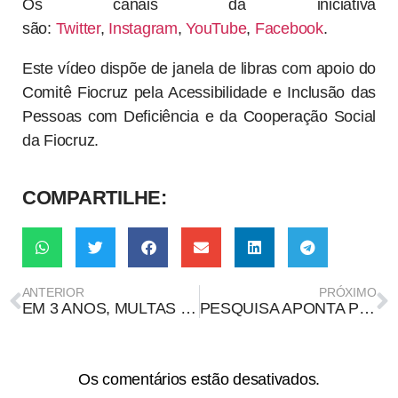
Os canais da iniciativa
são:
Twitter
,
Instagram
,
YouTube
,
Facebook
.
Este vídeo dispõe de janela de libras com apoio do
Comitê Fiocruz pela Acessibilidade e Inclusão das
Pessoas com Deficiência e da Cooperação Social
da Fiocruz.
COMPARTILHE:
ANTERIOR
PRÓXIMO
EM 3 ANOS, MULTAS CAEM 39% E DESMATAMENTO SOBE 53%
PESQUISA APONTA PRINCIPAIS DIFICULDADES ENFRENTADAS NOS TRÊS PRIMEIROS DIAS DE AMAMENTAÇÃO
Os comentários estão desativados.