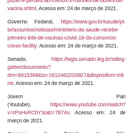
pfizer-e-perdeu-ao-menos-3-milhoes-de-doses-de-
vacina.shtml
. Acesso em: 24 de março de 2021.
Governo Federal,
https://www.gov.br/saude/pt-
br/assuntos/noticias/ministerio-da-saude-recebe-
primeiro-lote-de-vacinas-covid-19-do-consorcio-
covax-facility
. Acesso em: 24 de março de 2021.
Senado,
https://legis.senado.leg.br/sdleg-
getter/documento?
dm=8915368&ts=1612462203927&disposition=inli
ne
. Acesso em: 24 de março de 2021.
Jovem Pan
(Youtube),
https://www.youtube.com/watch?
v=rPsHvRChY3o&t=7874s
. Acesso em: 24 de
março de 2021.