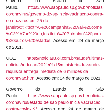
Governo do Estado de São
Paulo,
https://www.saopaulo.sp.gov.br/noticias-
coronavirus/governo-de-sp-inicia-vacinacao-contra-
coronavirus-em-25-de-
janeiro/#:~:text=A%20campanha%20vai%20come
%C3%A7ar%20no,Instituto%20Butantan%20para
%20outros%20estados
. Acesso em: 24 de março
de 2021.
UOL,
https://noticias.uol.com.br/saude/ultimas-
noticias/redacao/2021/01/15/ministerio-da-saude-
requisita-entrega-imediata-de-6-milhoes-da-
coronavac.htm
. Acesso em: 24 de março de 2021.
Governo do Estado de São
Paulo,
https://www.saopaulo.sp.gov.br/noticias-
coronavirus/estado-de-sao-paulo-inicia-vacinacao-
contra-covid-19/
. Acesso em: 24 de março de