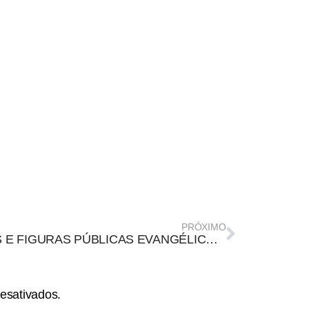
PRÓXIMO
SITES E FIGURAS PÚBLICAS EVANGÉLICAS REPRODUZEM POSICIONAMENTOS DE BOLSONARO SOBRE VOTO IMPRESSO E ELEIÇÕES 2022
esativados.